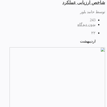
شاخص ارزیابی عملکرد
توسط حامد بلور
243
بدون دیدگاه
۲۲
اردیبهشت