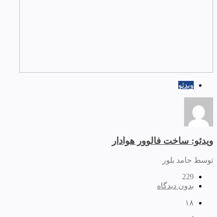
ویدئو
ویدئو: ساخت فالوور هوادار
توسط حامد بلور
229
بدون دیدگاه
۱۸