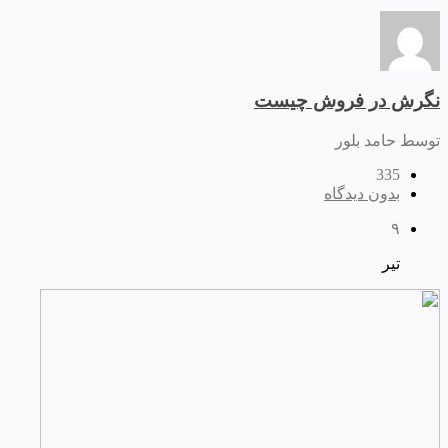
نگرش در فروش چیست
توسط حامد بلور
335
بدون دیدگاه
۹
تیر