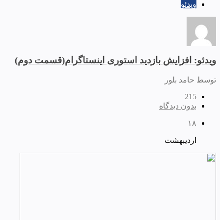
ویدئو
ویدئو: افزایش بازدید استوری اینستاگرام(قسمت دوم)
توسط حامد بلور
215
بدون دیدگاه
۱۸
اردیبهشت