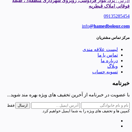
آدرس :
یزد، بلوار فردوسی، روبروی شهرداری منطقه3 ، طبقه
فوقانی املاک قیطریه
09135285454
info
@hamedbolour.com
مرکز تماس مشتریان
لیست علاقه مندی
تماس با ما
درباره ما
وبلاگ
تسویه حساب
خبرنامه
با عضویت در خبرنامه از آخرین تخفیف های ویژه بهره مند شوید...
فقط
کمپین ها و تخفیف های ویژه را به شما ایمیل خواهیم کرد.