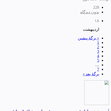
228
بدون دیدگاه
۱۸
اردیبهشت
« برگه‌ٔ پیشین
1
2
3
4
5
…
7
برگهٔ بعد »