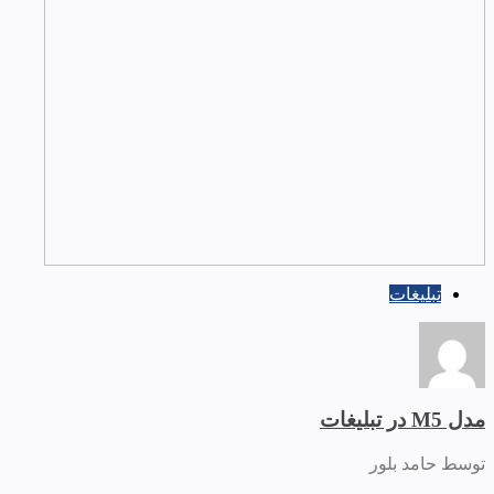
تبلیغات
مدل M5 در تبلیغات
توسط حامد بلور