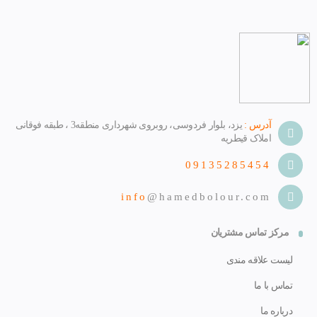
آدرس :
یزد، بلوار فردوسی، روبروی شهرداری منطقه3 ، طبقه فوقانی
املاک قیطریه
09135285454
info
@hamedbolour.com
مرکز تماس مشتریان
لیست علاقه مندی
تماس با ما
درباره ما