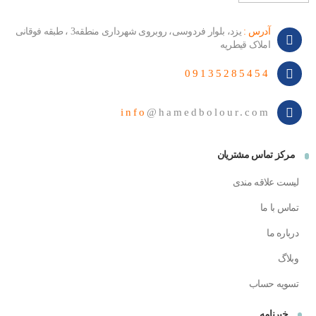
آدرس :
یزد، بلوار فردوسی، روبروی شهرداری منطقه3 ، طبقه فوقانی
املاک قیطریه
09135285454
info
@hamedbolour.com
مرکز تماس مشتریان
لیست علاقه مندی
تماس با ما
درباره ما
وبلاگ
تسویه حساب
خبرنامه