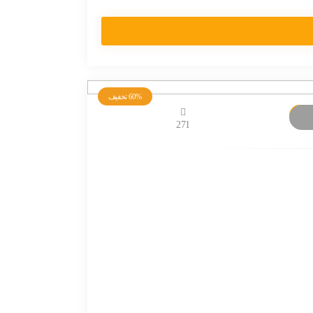
60%
تخفیف
271