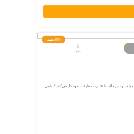
60%
تخفیف
66
https://hamedbolour.com/wp-content/uploads/2022/12/رضایت-مشتری-سمینار-بلور1-1.mp4 آیا نمی خواهید مهارت های مدیریتی خود را بهبود دهید. آیا می دانید نیروها در بهترین حالت با 50 درصد ظرفیت خود کار می کنند؟ آیا می