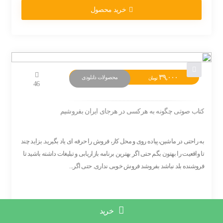
خرید محصول
۳۹,۰۰۰
محصولات دانلودی
تومان
46
کتاب صوتی چگونه به هرکسی در هرجای ایران بفروشیم
به راحتی در ماشین،پیاده روی و محل کار، فروش را حرفه ای یاد بگیرید. بزاید چند
تا واقعیت را بهتون بگم حتی اگر بهترین برنامه بازاریابی و تبلیغات داشته باشید تا
فروشنده بلد نباشد بفروشد فروش خوبی نداری. حتی اگر...
حامد بلور
خرید
مدرس و مشاور فروش ،بازاریابی ،کسب و...