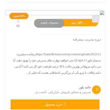
60%
تخفیف
۱,۵۹۰,۰۰۰
محصولات دانلودی
تومان
66
دوره مدیریت پیشرفته
https://hamedbolour.com/wp-content/uploads/2022/12/رضایت-مشتری-
سمینار-بلور1-1.mp4 آیا نمی خواهید مهارت های مدیریتی خود را بهبود دهید. آیا
می دانید نیروها در بهترین حالت با 50 درصد ظرفیت خود کار می کنند؟ آیا می
دانید رفاقت با نیرو یکی از بزرگترین اشتباهاتی هست که خیلی از...
حامد بلور
مدرس و مشاور فروش ،بازاریابی ،کسب و...
خرید محصول