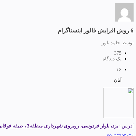
6 روش افزایش فالور اینستاگرام
توسط حامد بلور
375
یک دیدگاه
۱۶
آبان
آدرس :
یزد، بلوار فردوسی، روبروی شهرداری منطقه3 ، طبقه فوقانی املاک قیطریه