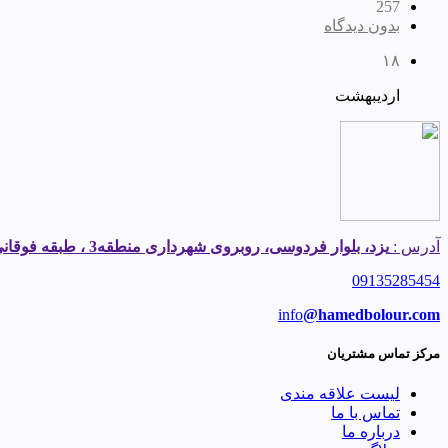
257
بدون دیدگاه
۱۸
اردیبهشت
آدرس :
یزد، بلوار فردوسی، روبروی شهرداری منطقه3 ، طبقه فوقانی املاک قیطریه
09135285454
info
@hamedbolour.com
مرکز تماس مشتریان
لیست علاقه مندی
تماس با ما
درباره ما