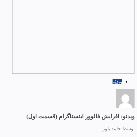
ویدئو
ویدئو: افزایش فالوور اینستاگرام (قسمت اول)
توسط حامد بلور