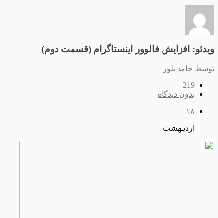
ویدئو: افزایش فالوور اینستاگرام (قسمت دوم)
توسط حامد بلور
219
بدون دیدگاه
۱۸
اردیبهشت