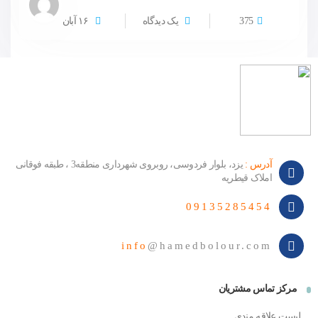
375
یک دیدگاه
۱۶
آبان
آدرس :
یزد، بلوار فردوسی، روبروی شهرداری منطقه3 ، طبقه فوقانی
املاک قیطریه
09135285454
info
@hamedbolour.com
مرکز تماس مشتریان
لیست علاقه مندی