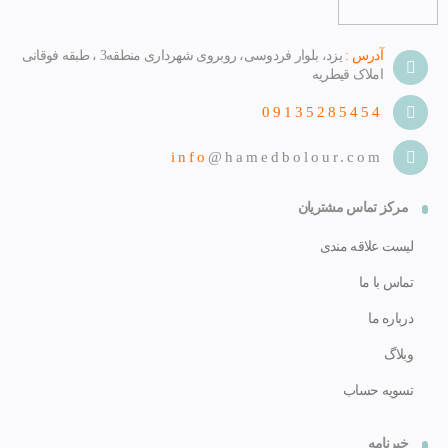
آدرس :
یزد، بلوار فردوسی، روبروی شهرداری منطقه3 ، طبقه فوقانی
املاک قیطریه
09135285454
info
@hamedbolour.com
مرکز تماس مشتریان
لیست علاقه مندی
تماس با ما
درباره ما
وبلاگ
تسویه حساب
خبرنامه