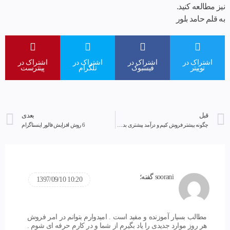
نیز مطالعه کنید.
به قلم حامد بلور
اشتراک در
اشتراک در
اشتراک در
اشتراک در
توییتر
فیسبوک
تلگرام
پینترست
قبل
بعدی
چگونه بیشتر فروش کنیم و درآمد بیشتری بدست بیاوریم؟
6 روش افزایش فالور اینستاگرام
soorani
گفته؛
10:20 1397/09/10
مطالب بسیار آموزنده و مفید است . امیدوارم بتوانم در امر فروش
هر روز موارد جدیدی را یاد بگیرم از شما و در کارم حرفه ای شوم .