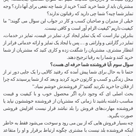
مشتریان باید از شما خرید کنند؟ خرید از شما چه نفعی برای آنها دارد؟ وجه
تمایز شما چیه؟ شما چی دارید که رقباتون ندارند؟
خیلی از مدیران و صاحبان کسب و کار در جواب این سوال می گویند:” ما
کیفیت داریم”کیفیت الزام آور است و کافی نیست.
بنابراین نیاز است که یک تمایز ایجاد کرد. تمایز در قیمت، تمایز در خدمات،
تمایز در گارانتی و وارانتی و…. پس با ایجاد یک تمایز و ارائه خدماتی فراتر از
انتظار مشتری، مشتریان را شگفت زده و کاری کنید که مشتریان از شما
خرید کنند و شما را به رقبا ترجیح دهند.
سوال سوم :آیا فروشنده شما حرفه ای هست؟
حتما تا به حال برای شما پیش آمده که رفتید کالایی را یک جایی دور تر از
محل زندگی و کسب و کارتون خرید کردید و بعد که از شما پرسیدند که چرا
از فلان جا خرید نکردید گفتید“از فروشندش خوشم نمیاد.”
بحث اصلی ای که وجود داره اگر محصول خوب و با کیفیت و قیمت
مناسب داشته باشید تا زمانی که مشتریان از فروشنده خوششون نیاید یا
فروشنده مهارت‌های فروش را بلد نباشد قرار نیست افزایش فروشی
صورت بگیرید.
چه بسیار فروش هایی که از بین می رود و سوخت می‌شود فقط به خاطر
اینکه فروشنده بلد نیست با مشتری چگونه ارتباط برقرار و او را متقاعد