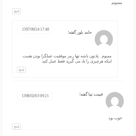
ممنونم
پاسخ
17:48 1397/09/24
حامد بلور
گفته؛
ممنوم . یادتون باشه تنها رمز موفقیت عملگرا بودن هست .
اینکه هرچیزی را یاد می گیرید فقط عمل کنید
پاسخ
قیمت تیبا
گفته؛
09:21 1398/02/03
خوب بود
پاسخ