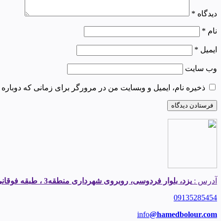
دیدگاه
*
نام
*
ایمیل
*
وب‌ سایت
ذخیره نام، ایمیل و وبسایت من در مرورگر برای زمانی که دوباره 
آدرس :
یزد، بلوار فردوسی، روبروی شهرداری منطقه3 ، طبقه فوقانی املاک قیطریه
09135285454
info
@hamedbolour.com