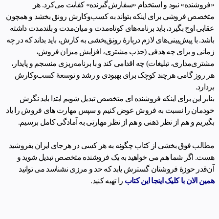
«فروشنده» نبود و استخدام «سفارش‌گیرنده» کفایت می‌کرد. هر
متخصص فروشی برای اینکه بتواند به کسب‌وکارش رونق بخشد و همچون
عقابی اوج بگیرد، باید برنامه‌های کوتاه‌مدت و میان‌مدت و بلندمدت داشته
باشد. با پیش‌بینی‌های لازم دربارۀ رونق‌بخشی به کارش، باید بداند که در چه
زمانی و برای چه هدفی (جذب مشتری، افزایش میزان فروش،
مشتری‌مداری، تبلیغات) چه اقدامی کند و با برنامه‌ریزی منسجم و پایدار،
هر روز گامی هرچند کوچک برای بهبودی و رشد و توسعۀ کسب‌و‌کارش
بردارد.
بنابر این برای اینکه فروشنده ای متخصص تبدیل شویم ابتدا باید نگرش
خودمان را نسبت به فروش عوض کنیم و سپس مهارت های فروش را یاد
بگیریم و هم از نظر ذهنی و هم از نظر مهارتی به آمادگی کامل برسیم.
مطالب فوق بخشی از کتاب چگونه به هر کسی در هرجای ایران بفروشید
هست. اگر شما هم می خواهید به یک فروشنده متخصص تبدیل شوید و
آن‌قدر حوزۀ فروشتان گسترش یابد که حد و مرزی نشناسد می توانید
همین الان با کلیک اینجا
این کتاب
را تهیه کنید.