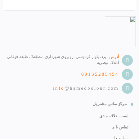
آدرس :
یزد، بلوار فردوسی، روبروی شهرداری منطقه3 ، طبقه فوقانی
املاک قیطریه
09135285454
info
@hamedbolour.com
مرکز تماس مشتریان
لیست علاقه مندی
تماس با ما
درباره ما