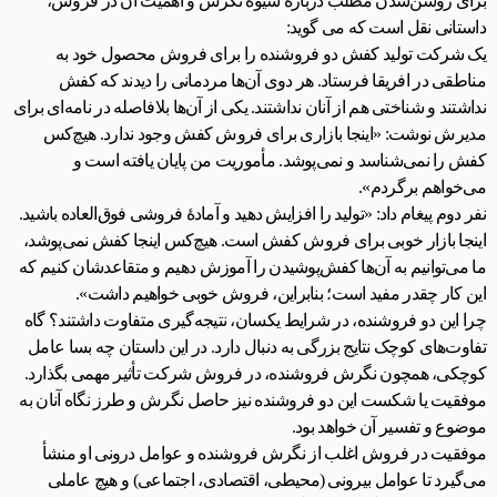
برای روشن‌شدن مطلب دربارۀ شیوۀ نگرش و اهمیت آن در فروش،
داستانی نقل است که می گوید:
یک شرکت تولید کفش دو فروشنده را برای فروش محصول خود به
مناطقی در افریقا فرستاد. هر دوی آن‌ها مردمانی را دیدند که کفش
نداشتند و شناختی هم از آنان نداشتند. یکی از آن‌ها بلافاصله در نامه‌ای برای
مدیرش نوشت: «اینجا بازاری برای فروش کفش وجود ندارد. هیچ‌کس
کفش را نمی‌شناسد و نمی‌پوشد. مأموریت من پایان یافته است و
می‌خواهم بر‌گردم».
نفر دوم پیغام داد: «تولید را افزایش دهید و آمادۀ فروشی فوق‌العاده باشید.
اینجا بازار خوبی برای فروش کفش است. هیچ‌کس اینجا کفش نمی‌پوشد،
ما می‌توانیم به آن‌ها کفش‌پوشیدن را آموزش دهیم و متقاعدشان کنیم که
این کار چقدر مفید است؛ بنابراین، فروش خوبی خواهیم داشت».
چرا این دو فروشنده، در شرایط یکسان، نتیجه‌گیری متفاوت داشتند؟ گاه
تفاوت‌های کوچک نتایج بزرگی به دنبال دارد. در این داستان چه بسا عامل
کوچکی، همچون نگرش فروشنده، در فروش شرکت تأثیر مهمی بگذارد.
موفقیت یا شکست این دو فروشنده نیز حاصل نگرش و طرز نگاه آنان به
موضوع و تفسیر آن خواهد بود.
موفقیت در فروش اغلب از نگرش فروشنده و عوامل درونی او منشأ
می‌گیرد تا عوامل بیرونی (محیطی، اقتصادی، اجتماعی) و هیچ عاملی