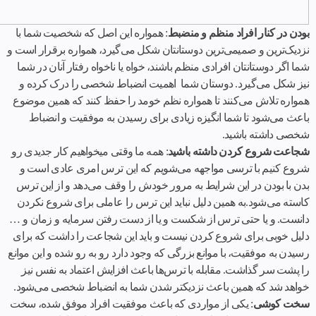
بودن در کنار افراد منظم و منضبط
: همواره این اصل که شخصیت شما با
نزدیک‌ترین و صمیمی‌ترین دوستانتان شکل می‌گیرد، همواره برقرار است و
شما اگر دوستانتان افرادی منظم باشند، خواه یا ناخواه رفتار آنان در شما
نیز شکل می‌گیرد. دوستان شما اهمیت انضباط شخصی را درک کرده و
همواره تلاش می‌کنند تا همواره نظم خومد را حفظ کنند که همین موضوع
باعث می‌شود تا شما انگیزه زیادی برای رسیدن به موفقیت و انضباط
شخصی داشته باشید.
شجاعت شروع کردن داشته باشید
: همه ما وقتی میخواهیم کار جدیدی رو
شروع کنیم با ترسی مواجهه می‌شویم که این ترس امری عادی است و
بدن با بودن در این شرایط به مرور خودش را وقف می‌دهد و از این ترس
کاسته می‌شود.به همین دلیل نباید این ترس را عاملی برای شروع نکردن
دانست. و یا حتی ترس از شکست و یا از دست رفتن سرمایه و زمان و …
دلیل خوبی برای شروع کردن نیست و باید این شجاعت را داشت که برای
رسیدن به موفقیت، با موانع بزرگی که وجود دارد رو به‌ رو شده و این موانع
را پشت سر گذاشت. مقابله با ترس‌ها باعث افزایش اعتماد به نفس نیز
خواهد شد که همین باعث نزدیکتر شدن شما به انضباط شخصی می‌شود.
سخت کوشی
: یکی از مواردی که باعث موفقیت افراد موفق شده، سخت