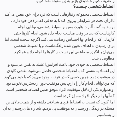
را تعریف کنیم تا با دیدی بازتر به این مقوله نگاه کنیم.
انضباط شخصی چیست؟
انضباط شخصی مجموعه رفتارهایی است که فرد برای خود معین می‌کند
تا از آن تحت هر شرایطی پیروی کند تا به هدفی که در ذهن خود دارد، ،
برسد. به گفته آلبرت هابرد، مفهوم انضباط شخصی، توانایی انجام
کارهاست که باید در وقت مناسب انجام داده شود. انجام کارها حتی
کارهایی که از انجام آنها احساس رضایت نمی‌کنید اگرچه سخت است، اما
برای رسیدن به اهداف تعیین شده راهگشاست و با انضباط شخصی
می‌توان با انگیزه مضاعفی این دست از کارها را انجام داد و
عملکرد
مطلوبی داشت.
انضباط شخصی به خودی خود، باعث افزایش اعتماد به نفس می‌شود و
این اعتماد به نفسی که با انضباط شخصی حاصل می‌شود، نقشی کلیدی
در موفقیت دارد. همین حسی که در فرد به وجود می‌آید که با خود می‌گوید
که من توانایی انجام کار را دارم، پس موفقیت دور از دسترس نخواهد بود.
و همواره یکی از دلایل موفقیت افراد موفق همین انضباط شخصی است
که آنها را از دیگر افراد متمایز کرده است.
اما اکنون که نسبت به انضباط فردی شناختی داشته و از اهمیت بالای این
مسئله در زندگی و رسیدن به موفقیت پی بردیم، باید راه های رسیدن به آن
را بشناسیم.