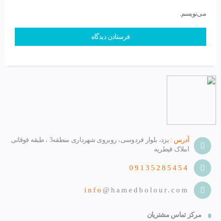
می‌نویسم.
آدرس :
یزد، بلوار فردوسی، روبروی شهرداری منطقه3 ، طبقه فوقانی
املاک قیطریه
09135285454
info
@hamedbolour.com
مرکز تماس مشتریان