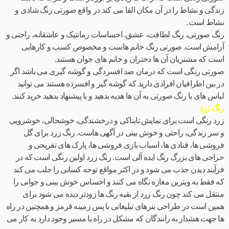
زندگی و نشاط را در آن مکان القا می کند در واقع صورتی رنگ شادی و
نشاط است.
رنگ صورتی، رنگ لطافت، عشق، احساسات رمانتیک و عاشقانه، راحتی و
آرامش است. صورتی رنگ خانم هاست و مخصوص کسب و کارهایی
است که مشتریان آن ها دختران و خانم های جوان هستند.
صورتی رنگی است که درمان ضد افسردگی و گوشه گیری می باشد اگر
در بین اطرافیان افرادی دارید که گوشه گیر و افسرده هستند می توانید
لباس های با رنگ صورتی به آن ها هدیه بدهید و یا پیشنهاد بدهید خرید کنند.
رنگ زرد
زرد رنگی است برای نمایش تابناکی و درخشندگی، خوشحالی، خوشرویی
و سر زندگی، راحتی و خوش بینی در آگهی هاست. رنگ زرد برای گل
فروشی ها، قنادی ها، اسباب بازی فروشی ها، پارک های تفریحی و
حراجی های بزرگ رنگ ایده آلی است. رنگ زرد اولین رنگی است که در
فرآیند دیدن جذب می شود و در اکثر مواقع توجه کسانی را جلب می کند
که فقط به ویترین مغازه نگاه می کنند و احساس خوش بینی و جوانی را
منتقل می کند چون رنگ زرد از بقیه رنگ ها زودتر دیده می شود برای
همین است در طراحی بنرهای تبلیغاتی با پس زمینه قرمز و همچنین در راه
ها جهت هشدار به رانندگان که مشکل در راه یا مسیر وجود دارد به کار می