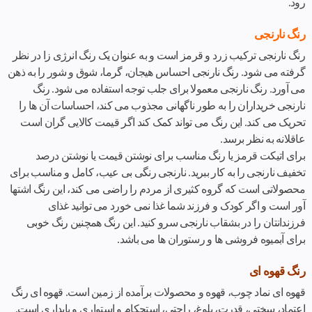
رود.
رنگ نارنجی
رنگ نارنجی ترکیب زرد و قرمز است و به عنوان یک رنگ انرژی زا در نظر
گرفته می شود. رنگ نارنجی احساس هیجان، گرما، شوق و شور را به ذهن
می آورد. رنگ نارنجی معمولا برای جلب توجه استفاده می شود. رنگ
نارنجی خریداران را به طور ناگهانی مجذوب می کند، احساسات آن ها را
تحریک می کند. این رنگ می تواند کمک کند اگر قیمت کالایی گران است
عاقلانه به نظر برسد.
برای اتیکت قرمز یا رنگ مناسب برای نوشتن قیمت یا نوشتن درصد
تخفیف نارنجی را به کار ببرید. نارنجی رنگی بی عیب، کامل و مناسب برای
محصولاتی است که گروه کثیری از مردم را راضی می کند، این رنگ اشتها
آور است و اگر کودک و فرزند شما غذا نمی خورد می توانید غذای
فرزندانتان را در بشقاب نارنجی سرو کنید. این رنگ همچنین رنگ خوبی
برای آبمیوه فروشی ها و رستوران ها می باشد.
رنگ قهوه ای
قهوه ای نماد چوب، قهوه و محصولات برآمده از زمین است. قهوه ای رنگ
اعتماد، سختی، قدرت، بلوغ، راحتی، استحکام و استواری و پایداری است.