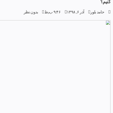
کنیم؟
حامد بلور
آذر ۶, ۱۳۹۸
۹:۴۶ ب٫ظ
بدون نظر