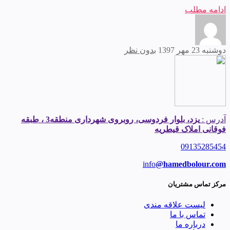
ادامه مطلب
دوشنبه 23 مهر 1397
بدون نظر
آدرس :
یزد، بلوار فردوسی، روبروی شهرداری منطقه3 ، طبقه
فوقانی املاک قیطریه
09135285454
info
@hamedbolour.com
مرکز تماس مشتریان
لیست علاقه مندی
تماس با ما
درباره ما